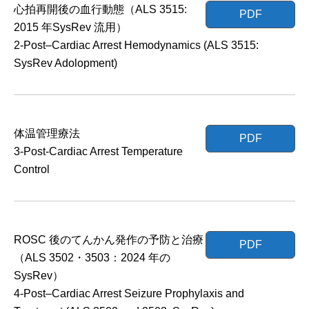
心拍再開後の血行動態（ALS 3515:
PDF
2015 年SysRev 流用）
2-Post–Cardiac Arrest Hemodynamics (ALS 3515:
SysRev Adolopment)
体温管理療法
PDF
3-Post-Cardiac Arrest Temperature
Control
ROSC 後のてんかん発作の予防と治療
PDF
（ALS 3502・3503：2024 年の
SysRev）
4-Post–Cardiac Arrest Seizure Prophylaxis and