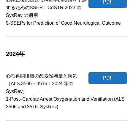
PDF
するためのSSEP：CoSTR 2023 の
SysRev の適用
9-SSEPs for Prediction of Good Neurological Outcome
2024年
心拍再開後後の酸素投与量と換気
PDF
（ALS 3506・3516：2024 年の
SysRev）
1-Post–Cardiac Arrest Oxygenation and Ventilation (ALS
3506 and 3516: SysRev)