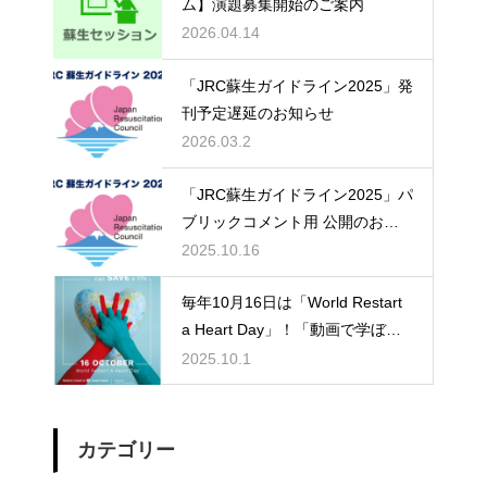
ム】演題募集開始のご案内
2026.04.14
「JRC蘇生ガイドライン2025」発
刊予定遅延のお知らせ
2026.03.2
「JRC蘇生ガイドライン2025」パ
ブリックコメント用 公開のお知
らせ
2025.10.16
毎年10月16日は「World Restart
a Heart Day」！「動画で学ぼ
う！心肺蘇生法とAED使用法！」
2025.10.1
をご確認下さい！
カテゴリー