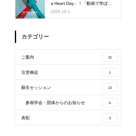
a Heart Day」！「動画で学ぼ
う！心肺蘇生法とAED使用法！」
2025.10.1
をご確認下さい！
カテゴリー
ご案内
15
注意喚起
1
蘇生セッション
13
参画学会・団体からのお知らせ
6
表彰
3